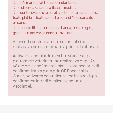
# confirmarea platii se face instantaneu;
# se elibereaza factura fiscala imediat;
# in contul dvs pe site puteti vedea toate tranzactiile,
toate platile si toate facturile putand fi descarcate
oricand;
# economisiti timp, drumuri la banca, neintelegeri,
greutati in activarea contului dvs, etc.
Accesul la contul dvs este securizat si se
realizeaza cu userul si parola primite la abonare.
Activarea contului de membru si accesul pe
platformele Veterinarul se realizeaza dupa 24-
48 ore de la confirmarea platii in ordinea primirii
confirmarilor. La plata prin OP Bancar si la
Curier, activarea conturilor se realizeaza dupa
confirmarea intrarii banilor in conturile
Asociatiei.