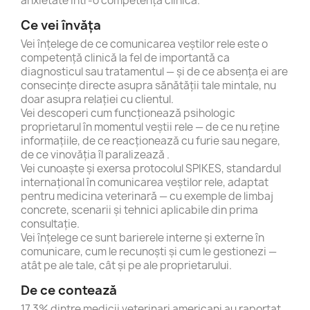
anxietate într-o competență clinică.
Ce vei învăța
Vei înțelege de ce comunicarea veștilor rele este o
competență clinică la fel de importantă ca
diagnosticul sau tratamentul — și de ce absența ei are
consecințe directe asupra sănătății tale mintale, nu
doar asupra relației cu clientul.
Vei descoperi cum funcționează psihologic
proprietarul în momentul veștii rele — de ce nu reține
informațiile, de ce reacționează cu furie sau negare,
de ce vinovăția îl paralizează .
Vei cunoaște și exersa protocolul SPIKES, standardul
internațional în comunicarea veștilor rele, adaptat
pentru medicina veterinară — cu exemple de limbaj
concrete, scenarii și tehnici aplicabile din prima
consultație.
Vei înțelege ce sunt barierele interne și externe în
comunicare, cum le recunoști și cum le gestionezi —
atât pe ale tale, cât și pe ale proprietarului.
De ce contează
17,3% dintre medicii veterinari americani au raportat