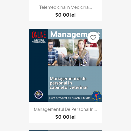
Telemedicina In Medicina...
50,00 lei
favorite_border
ManagementuI De Personal In...
50,00 lei