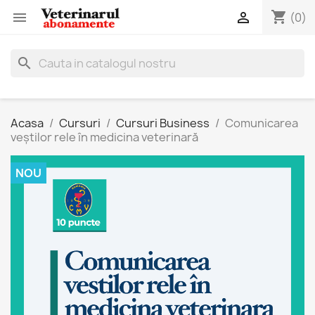
shopping_cart


(0)
search
Acasa
Cursuri
Cursuri Business
Comunicarea
veștilor rele în medicina veterinară
NOU