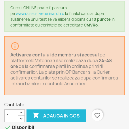
Cursul ONLINE
poate fi parcurs
pe
www.cursuri.veterinarul.ro
la finalul caruia, dupa
sustinerea unui test se va elibera diploma cu
10 puncte
in
conformitate cu cerintele de acreditare
CMVRo
.
info_outline
Activarea contului de membru si accesul
pe
platformele Veterinarul se realizeaza dupa
24-48
ore
de la confirmarea platii in ordinea primirii
confirmarilor. La plata prin OP Bancar si la Curier,
activarea conturilor se realizeaza dupa confirmarea
intrarii banilor in conturile Asociatiei.
Cantitate

favorite_border
ADAUGA IN COS

Disponibil