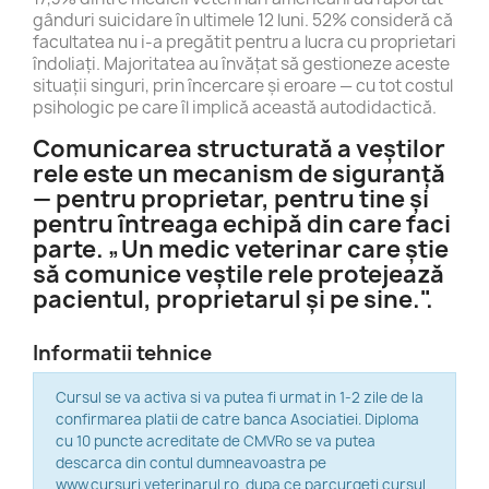
gânduri suicidare în ultimele 12 luni. 52% consideră că
facultatea nu i-a pregătit pentru a lucra cu proprietari
îndoliați. Majoritatea au învățat să gestioneze aceste
situații singuri, prin încercare și eroare — cu tot costul
psihologic pe care îl implică această autodidactică.
Comunicarea structurată a veștilor
rele este un mecanism de siguranță
— pentru proprietar, pentru tine și
pentru întreaga echipă din care faci
parte. „Un medic veterinar care știe
să comunice veștile rele protejează
pacientul, proprietarul și pe sine.".
Informatii tehnice
Cursul se va activa si va putea fi urmat in 1-2 zile de la
confirmarea platii de catre banca Asociatiei. Diploma
cu 10 puncte acreditate de CMVRo se va putea
descarca din contul dumneavoastra pe
www.cursuri.veterinarul.ro dupa ce parcurgeti cursul