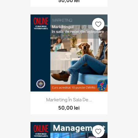
50,00 lei
favorite_border
Marketing În Sala De...
50,00 lei
favorite_border