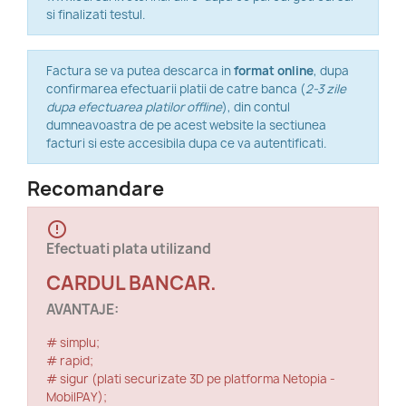
si finalizati testul.
Factura se va putea descarca in
format online
, dupa
confirmarea efectuarii platii de catre banca (
2-3 zile
dupa efectuarea platilor offline
), din contul
dumneavoastra de pe acest website la sectiunea
facturi si este accesibila dupa ce va autentificati.
Recomandare
error_outline
Efectuati plata utilizand
CARDUL BANCAR.
AVANTAJE:
# simplu;
# rapid;
# sigur (plati securizate 3D pe platforma Netopia -
MobilPAY);