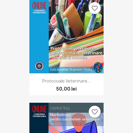
favorite_border
Protocoale Veterinare...
50,00 lei
favorite_border