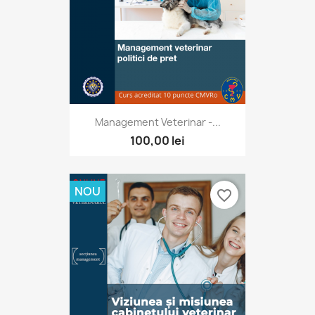
Management Veterinar -...
100,00 lei
NOU
favorite_border