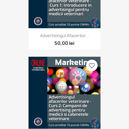
Advertisingul Afacerilor...
50,00 lei
favorite_border