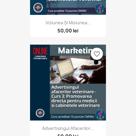
Viziunea Și Misiunea...
50,00 lei
favorite_border
Advertisingul Afacerilor...