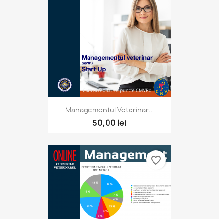
Managementul Veterinar...
50,00 lei
favorite_border