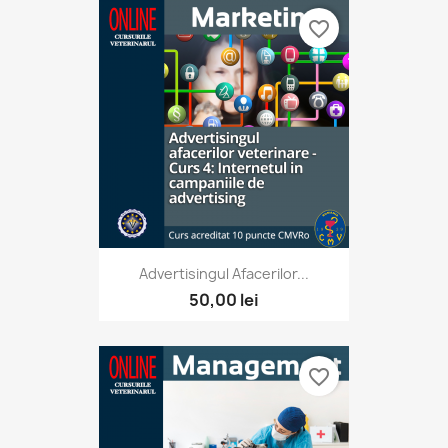
favorite_border
Advertisingul Afacerilor...
50,00 lei
favorite_border