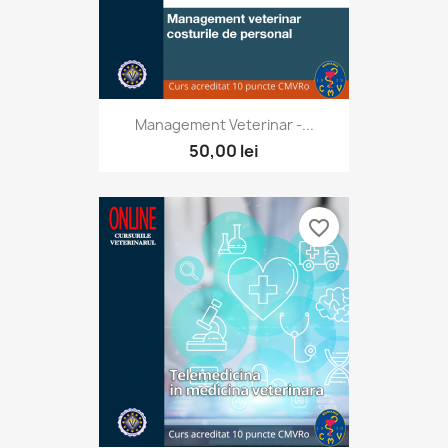
Management Veterinar -...
50,00 lei
favorite_border