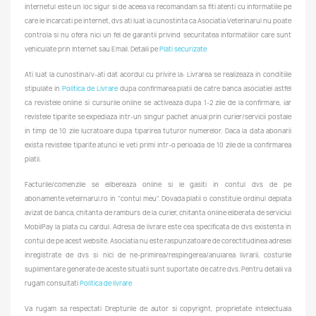
internetul este un loc sigur si de aceea va recomandam sa fiti atenti cu informatiile pe
care le incarcati pe internet, dvs ati luat la cunostinta ca Asociatia Veterinarul nu poate
controla si nu ofera nici un fel de garantii privind securitatea informatiilor care sunt
vehiculate prin Internet sau Email. Detalii pe
Plati securizate
Ati luat la cunostina/v-ati dat acordul cu privire la: Livrarea se realizeaza in conditiile
stipulate in
Politica de Livrare
dupa confirmarea platii de catre banca asociatiei astfel
ca revistele online si cursurile online se activeaza dupa 1-2 zile de la confirmare, iar
revistele tiparite se expediaza intr-un singur pachet anual prin curier/servicii postale
in timp de 10 zile lucratoare dupa tiparirea tuturor numerelor. Daca la data abonarii
exista revistele tiparite atunci le veti primi intr-o perioada de 10 zile de la confirmarea
platii.
Facturile/comenzile se elibereaza online si le gasiti in contul dvs de pe
abonamente.veteirnarul.ro in "contul meu". Dovada platii o constituie ordinul deplata
avizat de banca, chitanta de ramburs de la curier, chitanta online eliberata de serviciul
MobilPay la plata cu cardul. Adresa de livrare este cea specificata de dvs existenta in
contul de pe acest website. Asociatia nu este raspunzatoare de corectitudinea adresei
inregistrate de dvs si nici de ne-primirea/respingerea/anularea livrarii, costurile
suplimentare generate de aceste situatii sunt suportate de catre dvs. Pentru detalii va
rugam consultati
Politica de livrare
Va rugam sa respectati Drepturile de autor si copyright, proprietate intelectuala