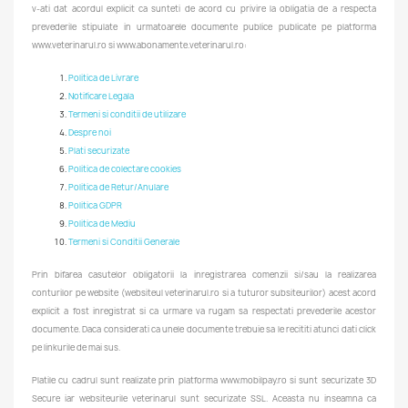
v-ati dat acordul explicit ca sunteti de acord cu privire la obligatia de a respecta
prevederile stipulate in urmatoarele documente publice publicate pe platforma
www.veterinarul.ro si www.abonamente.veterinarul.ro:
Politica de Livrare
Notificare Legala
Termeni si conditii de utilizare
Despre noi
Plati securizate
Politica de colectare cookies
Politica de Retur/Anulare
Politica GDPR
Politica de Mediu
Termeni si Conditii Generale
Prin bifarea casutelor obligatorii la inregistrarea comenzii si/sau la realizarea
conturilor pe website (websiteul veterinarul.ro si a tuturor subsiteurilor) acest acord
explicit a fost inregistrat si ca urmare va rugam sa respectati prevederile acestor
documente. Daca considerati ca unele documente trebuie sa le recititi atunci dati click
pe linkurile de mai sus.
Platile cu cadrul sunt realizate prin platforma www.mobilpay.ro si sunt securizate 3D
Secure iar websiteurile veterinarul sunt securizate SSL. Aceasta nu inseamna ca