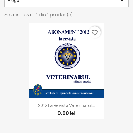

Alege
Se afiseaza 1-1 din 1 produs(e)
favorite_border
2012 La Revista Veterinarul...
0,00 lei