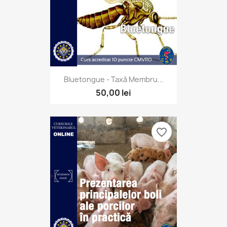
Bluetongue - Taxă Membru...
50,00 lei
favorite_border