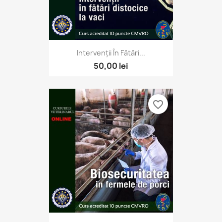
Intervenții În Fătări...
50,00 lei
favorite_border