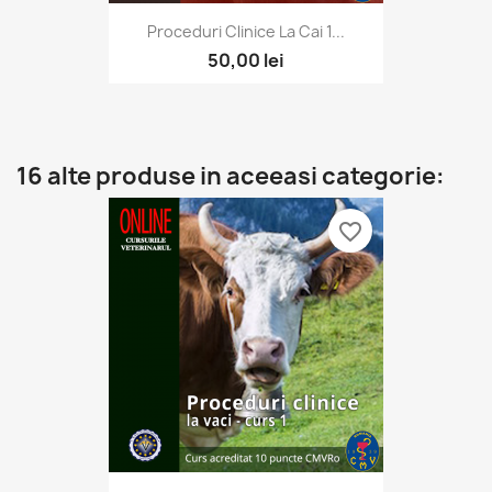
Proceduri Clinice La Cai 1...
50,00 lei
16 alte produse in aceeasi categorie:
favorite_border