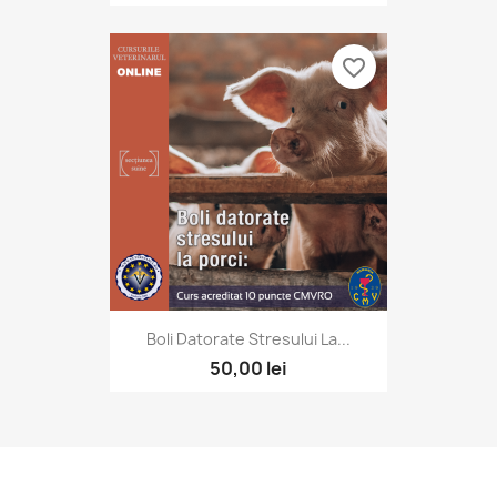
favorite_border
Boli Datorate Stresului La...
50,00 lei