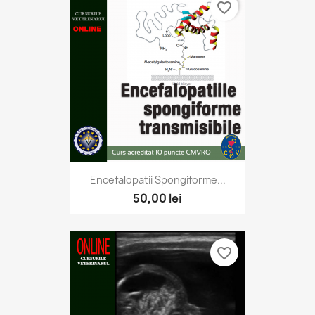
favorite_border
Encefalopatii Spongiforme...
50,00 lei
favorite_border