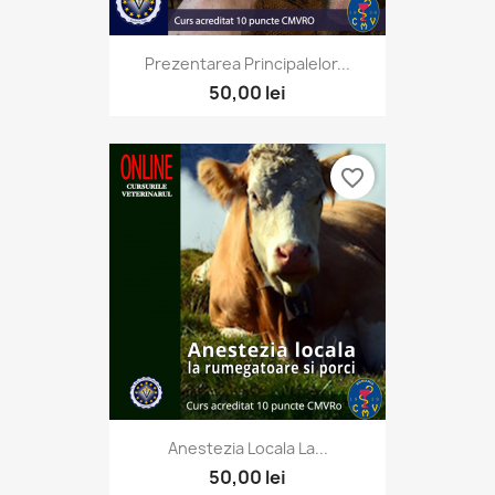
Prezentarea Principalelor...
50,00 lei
favorite_border
Anestezia Locala La...
50,00 lei