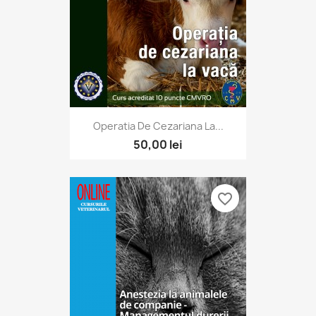
Operatia De Cezariana La...
50,00 lei
favorite_border