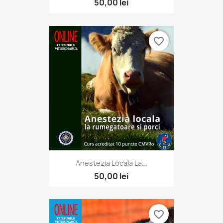
50,00 lei
favorite_border
Anestezia Locala La...
50,00 lei
favorite_border