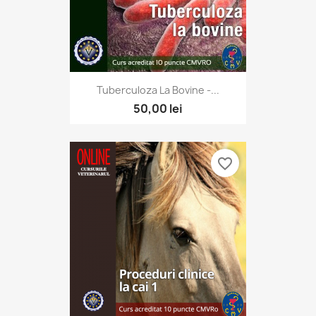
Tuberculoza La Bovine -...
50,00 lei
favorite_border