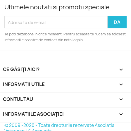
Ultimele noutati si promotii speciale
Te poti dezabona in orice moment. Pentru aceasta te rugam sa folosesti
informatiile noastre de contact din nota legala.
CE GĂSIȚI AICI?

INFORMAȚII UTILE

CONTUL TAU

INFORMATIILE ASOCIAȚIEI
keyboard_arrow_down
© 2009 -2026 - Toate drepturile rezervate Asociatia