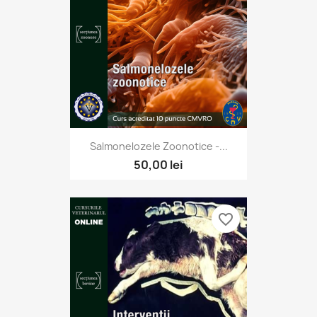
Salmonelozele Zoonotice -...
50,00 lei
favorite_border