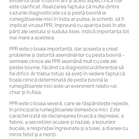
evidentă doar în ultimii ani și acest aspect încă mai
este clarificat. Realizarea faptului că multe dintre
cazurile diagnosticate ca și pestă bovină la
rumegătoarele mici în India ar putea, la schimb, să fi
implicat virusul PPR, împreună cu apariția bolii în alte
părți ale vestului și sudului Asiei, indică importanța tot
mai mare a acesteia.
PPR este o boala importantă, dar aceasta a creat
probleme și datorită asemănărilor cu pesta bovină –
semnele clinice ale PPR seamănă mult cu cele ale
pestei bovine, făcând ca diagnosticul diferențial să
fie dificil. Ar trebui totuși să aveți în vedere faptul că
boala clinică determinată de pesta bovină la
rumegătoarele mici este un eveniment relativ rar,
chiar și în Asia.
PPR este o boala severă, care se răspândește repede,
în principal la rumegătoarele domestice mici. Este
caracterizată de declanșarea bruscă a depresiei, a
febrei, a secrețiilor oculare și nazale, a leziunilor
bucale, a respirației îngreunate și a tusei, a diareei cu
miros fetid și a morții.