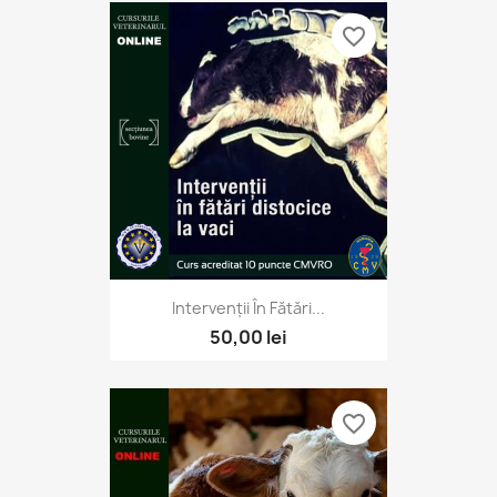
favorite_border
Intervenții În Fătări...
50,00 lei
favorite_border