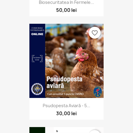
Biosecuritatea In Fermele...
50,00 lei
favorite_border
Psudopesta Aviară - 5...
30,00 lei