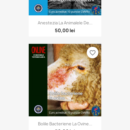
Anestezia La Animalele De...
50,00 lei
favorite_border
Bolile Bacteriene La Ovine...