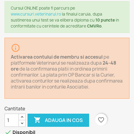
Cursul ONLINE
poate fi parcurs pe
www.cursuri.veterinarul.ro
la finalul caruia, dupa
sustinerea unui test se va elibera diploma cu
10 puncte
in
conformitate cu cerintele de acreditare
CMVRo
.
info_outline
Activarea contului de membru si accesul
pe
platformele Veterinarul se realizeaza dupa
24-48
ore
de la confirmarea platii in ordinea primirii
confirmarilor. La plata prin OP Bancar si la Curier,
activarea conturilor se realizeaza dupa confirmarea
intrarii banilor in conturile Asociatiei.
Cantitate

favorite_border
ADAUGA IN COS

Disponibil