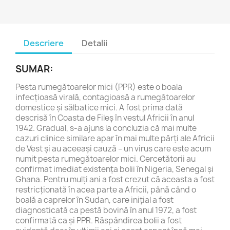
Descriere
Detalii
SUMAR:
Pesta rumegătoarelor mici (PPR) este o boala
infecțioasă virală, contagioasă a rumegătoarelor
domestice și sălbatice mici. A fost prima dată
descrisă în Coasta de Fileș în vestul Africii în anul
1942. Gradual, s-a ajuns la concluzia că mai multe
cazuri clinice similare apar în mai multe părți ale Africii
de Vest și au aceeași cauză – un virus care este acum
numit pesta rumegătoarelor mici. Cercetătorii au
confirmat imediat existența bolii în Nigeria, Senegal și
Ghana. Pentru mulți ani a fost crezut că aceasta a fost
restricționată în acea parte a Africii, până când o
boală a caprelor în Sudan, care inițial a fost
diagnosticată ca pestă bovină în anul 1972, a fost
confirmată ca și PPR. Răspândirea bolii a fost