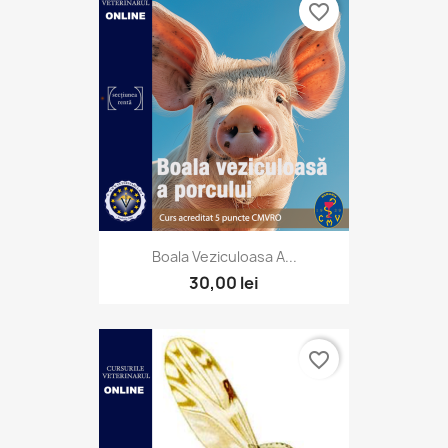
favorite_border
Boala Veziculoasa A...
30,00 lei
favorite_border