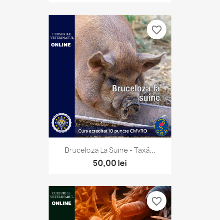
favorite_border
Bruceloza La Suine - Taxă...
50,00 lei
favorite_border