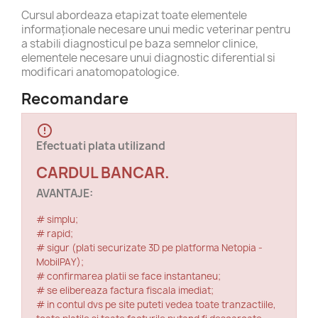
Cursul abordeaza etapizat toate elementele
informaționale necesare unui medic veterinar pentru
a stabili diagnosticul pe baza semnelor clinice,
elementele necesare unui diagnostic diferential si
modificari anatomopatologice.
Recomandare
error_outline
Efectuati plata utilizand
CARDUL BANCAR.
AVANTAJE:
# simplu;
# rapid;
# sigur (plati securizate 3D pe platforma Netopia -
MobilPAY);
# confirmarea platii se face instantaneu;
# se elibereaza factura fiscala imediat;
# in contul dvs pe site puteti vedea toate tranzactiile,