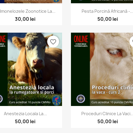
Vizualizare rapida
Vizualizare rapida


lmonelozele Zoonotice La...
Pesta Porcină Africană -..
30,00 lei
50,00 lei
favorite_border
fa
Vizualizare rapida
Vizualizare rapida


Anestezia Locala La...
Proceduri Clinice La Vaci..
50,00 lei
50,00 lei