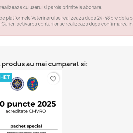
 realizeaza cu userul si parola primite la abonare.
e platformele Veterinarul se realizeaza dupa 24-48 ore de la con
a Curier, activarea conturilor se realizeaza dupa confirmarea intr
t produs au mai cumparat si:
CHET
favorite_border