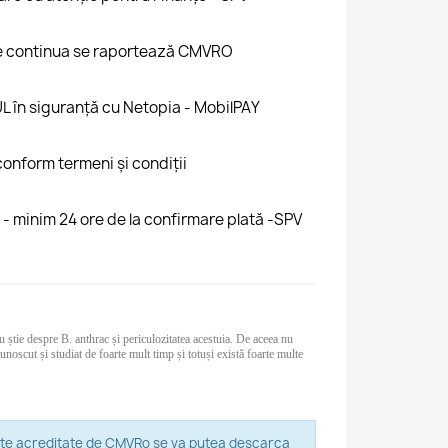
ire continua se raportează CMVRO
UL în siguranță cu Netopia - MobilPAY
 conform termeni și condiții
 - minim 24 ore de la confirmare plată -SPV
u știe despre B. anthrac și periculozitatea acestuia. De aceea nu
oscut și studiat de foarte mult timp și totuși există foarte multe
puncte acreditate de CMVRo se va putea descarca