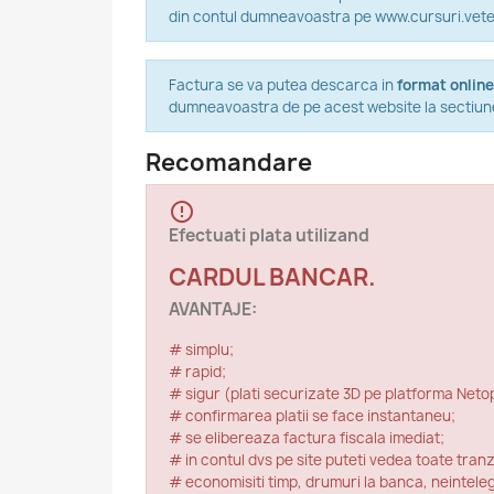
din contul dumneavoastra pe www.cursuri.veterin
Factura se va putea descarca in
format online
dumneavoastra de pe acest website la sectiunea 
Recomandare
error_outline
Efectuati plata utilizand
CARDUL BANCAR.
AVANTAJE:
# simplu;
# rapid;
# sigur (plati securizate 3D pe platforma Netop
# confirmarea platii se face instantaneu;
# se elibereaza factura fiscala imediat;
# in contul dvs pe site puteti vedea toate tranza
# economisiti timp, drumuri la banca, neintelege