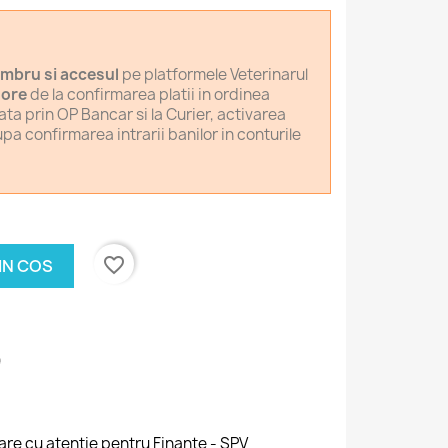
embru si accesul
pe platformele Veterinarul
 ore
de la confirmarea platii in ordinea
lata prin OP Bancar si la Curier, activarea
pa confirmarea intrarii banilor in conturile
favorite_border
IN COS
rare cu atenție pentru Finanțe - SPV