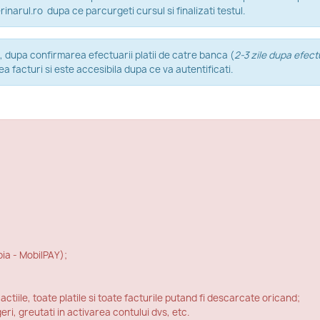
arul.ro dupa ce parcurgeti cursul si finalizati testul.
, dupa confirmarea efectuarii platii de catre banca (
2-3 zile dupa efectu
facturi si este accesibila dupa ce va autentificati.
ia - MobilPAY);
ctiile, toate platile si toate facturile putand fi descarcate oricand;
ri, greutati in activarea contului dvs, etc.