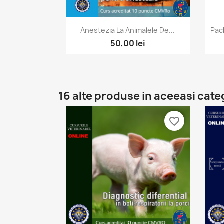
Vizualizare rapida

Anestezia La Animalele De...
Pac
50,00 lei
16 alte produse in aceeasi cate
favorite_border