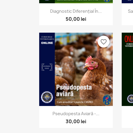
Vizualizare rapida

Diagnostic Diferențial În...
Sa
50,00 lei
favorite_border
Vizualizare rapida

Pseudopesta Aviară -...
30,00 lei