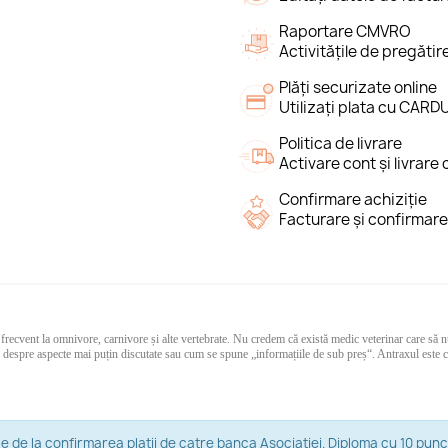
Raportare CMVRO
Activitățile de pregăt
Plăți securizate online
Utilizați plata cu CARD
Politica de livrare
Activare cont și livrare
Confirmare achiziție
Facturare și confirmare
 frecvent la omnivore, carnivore și alte vertebrate. Nu credem că există medic veterinar care să n
espre aspecte mai puțin discutate sau cum se spune „informațiile de sub preș“. Antraxul este cun
 zile de la confirmarea platii de catre banca Asociatiei. Diploma cu 10 