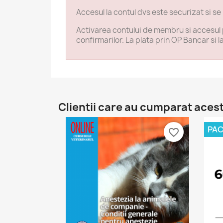
Accesul la contul dvs este securizat si se
Activarea contului de membru si accesul p
confirmarilor. La plata prin OP Bancar si l
Clientii care au cumparat aces
PA
favorite_border