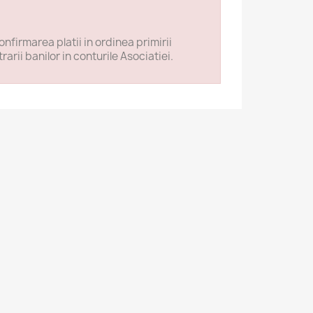
firmarea platii in ordinea primirii
arii banilor in conturile Asociatiei.