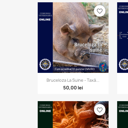
favorite_border
Vizualizare rapida

Bruceloza La Suine - Taxă...
50,00 lei
favorite_border