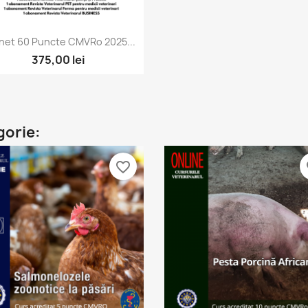
Vizualizare rapida

het 60 Puncte CMVRo 2025...
375,00 lei
gorie:
favorite_border
fa