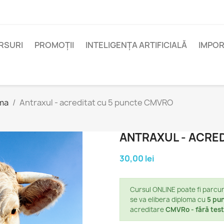
RSURI
PROMOȚII
INTELIGENȚA ARTIFICIALĂ
IMPOR
rma
Antraxul - acreditat cu 5 puncte CMVRO
ANTRAXUL - ACRE
30,00 lei
Cursul ONLINE
poate fi parcu
se va elibera diploma cu
5 pu
acreditare
CMVRo - fără test