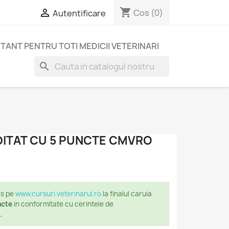
shopping_cart

Cos
(0)
Autentificare
TANT PENTRU TOTI MEDICII VETERINARI
search
DITAT CU 5 PUNCTE CMVRO
rs pe
www.cursuri.veterinarul.ro
la finalul caruia
ncte
in conformitate cu cerintele de
.