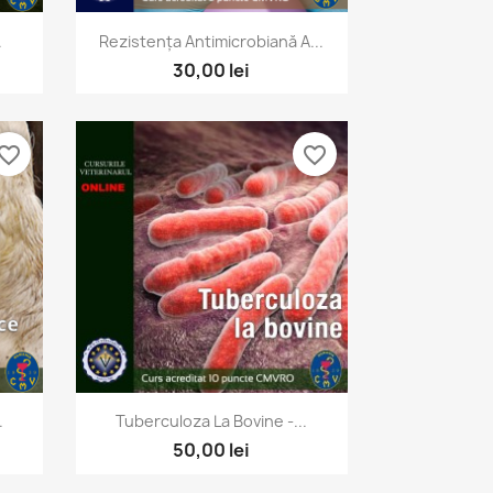
Vizualizare rapida

.
Rezistența Antimicrobiană A...
30,00 lei
vorite_border
favorite_border
Vizualizare rapida

.
Tuberculoza La Bovine -...
50,00 lei