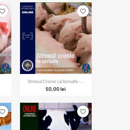
vorite_border
favorite_border
Vizualizare rapida

Stresul Cronic La Scroafe -...
50,00 lei
vorite_border
favorite_border