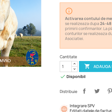
info_outline
Activarea contului de m
se realizeaza dupa
24-48
primirii confirmarilor. La p
conturilor se realizeaza du
Asociatiei.
Cantitate

ADAUGA 

Disponibil
Distribuie
Integrare SPV
Editați datele de factu