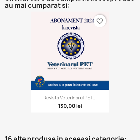
au mai cumparat si:
favorite_border
Revista Veterinarul PET...
130,00 lei
16 alte produse in aceeasi categorie: