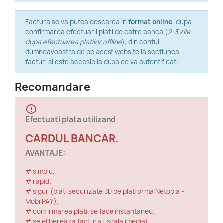
Factura se va putea descarca in
format online
, dupa
confirmarea efectuarii platii de catre banca (
2-3 zile
dupa efectuarea platilor offline
), din contul
dumneavoastra de pe acest website la sectiunea
facturi si este accesibila dupa ce va autentificati.
Recomandare
error_outline
Efectuati plata utilizand
CARDUL BANCAR.
AVANTAJE:
# simplu;
# rapid;
# sigur (plati securizate 3D pe platforma Netopia -
MobilPAY);
# confirmarea platii se face instantaneu;
# se elibereaza factura fiscala imediat;