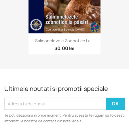
Salmonelozele Zoonotice La...
30,00 lei
Ultimele noutati si promotii speciale
Te poti dezabona in orice moment. Pentru aceasta te rugam sa folosesti
informatiile noastre de contact din nota legala.