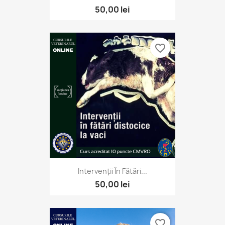
50,00 lei
favorite_border
Intervenții În Fătări...
50,00 lei
favorite_border