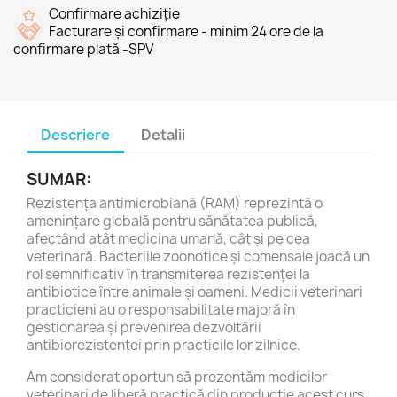
Confirmare achiziție
Facturare și confirmare - minim 24 ore de la
confirmare plată -SPV
Descriere
Detalii
SUMAR:
Rezistența antimicrobiană (RAM) reprezintă o
amenințare globală pentru sănătatea publică,
afectând atât medicina umană, cât și pe cea
veterinară. Bacteriile zoonotice și comensale joacă un
rol semnificativ în transmiterea rezistenței la
antibiotice între animale și oameni. Medicii veterinari
practicieni au o responsabilitate majoră în
gestionarea și prevenirea dezvoltării
antibiorezistenței prin practicile lor zilnice.
Am considerat oportun să prezentăm medicilor
veterinari de liberă practică din producție acest curs