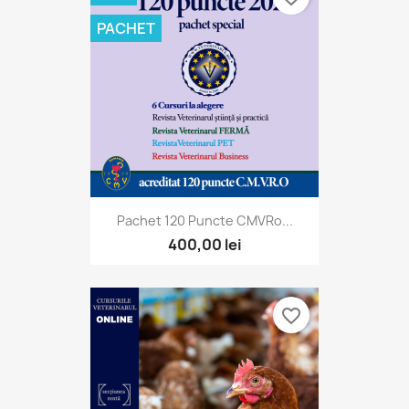
PACHET
Pachet 120 Puncte CMVRo...
400,00 lei
favorite_border