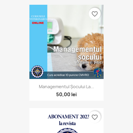
favorite_border
Managementul Șocului La...
50,00 lei
favorite_border