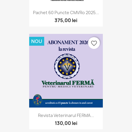
Pachet 60 Puncte CMVRo 2025...
375,00 lei
NOU
favorite_border
Revista Veterinarul FERMA...
130,00 lei