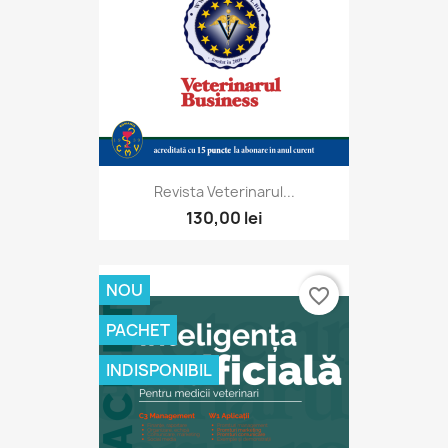
Revista Veterinarul...
130,00 lei
NOU
favorite_border
PACHET
INDISPONIBIL