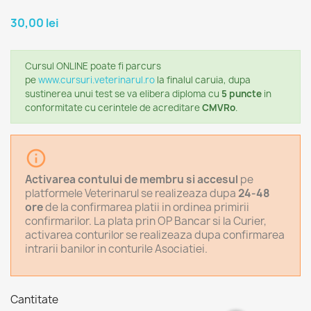
30,00 lei
Cursul ONLINE
poate fi parcurs
pe
www.cursuri.veterinarul.ro
la finalul caruia, dupa
sustinerea unui test se va elibera diploma cu
5 puncte
in
conformitate cu cerintele de acreditare
CMVRo
.
info_outline
Activarea contului de membru si accesul
pe
platformele Veterinarul se realizeaza dupa
24-48
ore
de la confirmarea platii in ordinea primirii
confirmarilor. La plata prin OP Bancar si la Curier,
activarea conturilor se realizeaza dupa confirmarea
intrarii banilor in conturile Asociatiei.
Cantitate