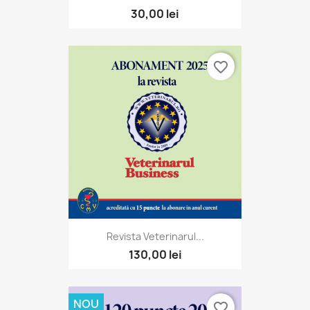
30,00 lei
favorite_border
Revista Veterinarul...
130,00 lei
NOU
favorite_border