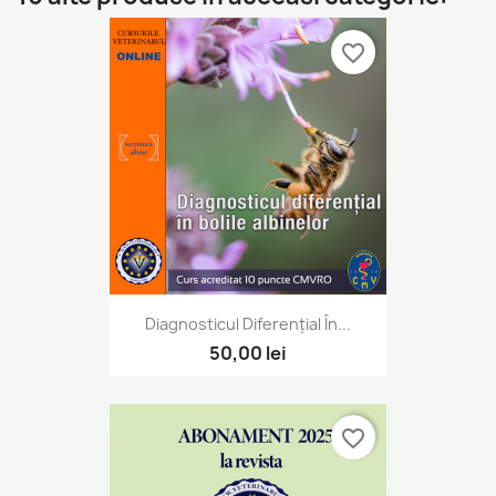
favorite_border
Diagnosticul Diferențial În...
50,00 lei
favorite_border