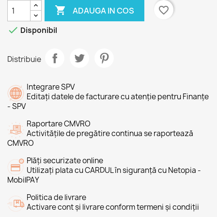

favorite_border
ADAUGA IN COS

Disponibil
Distribuie
Integrare SPV
Editați datele de facturare cu atenție pentru Finanțe
- SPV
Raportare CMVRO
Activitățile de pregătire continua se raportează
CMVRO
Plăți securizate online
Utilizați plata cu CARDUL în siguranță cu Netopia -
MobilPAY
Politica de livrare
Activare cont și livrare conform termeni și condiții