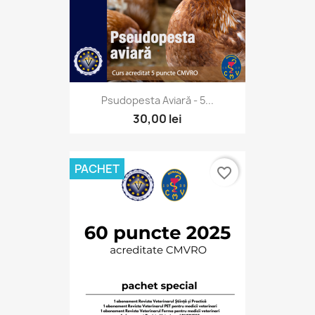
Psudopesta Aviară - 5...
30,00 lei
PACHET
favorite_border