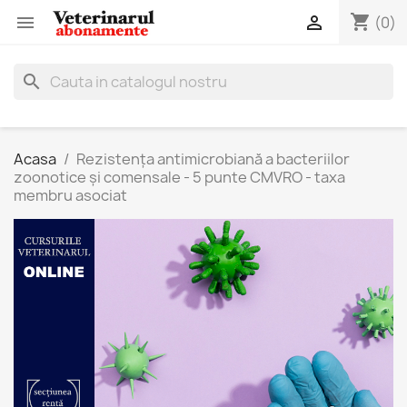
shopping_cart


(0)
search
Acasa
Rezistența antimicrobiană a bacteriilor
zoonotice și comensale - 5 punte CMVRO - taxa
membru asociat