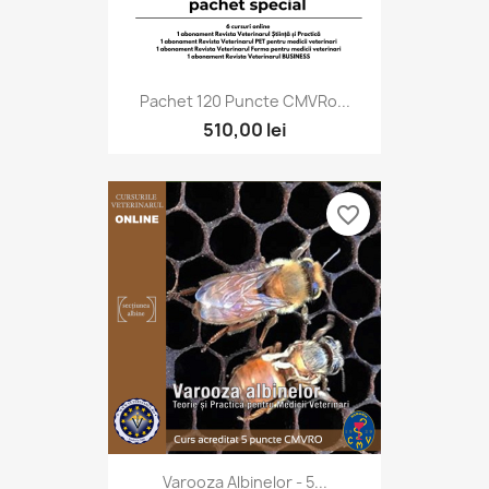
Pachet 120 Puncte CMVRo...
510,00 lei
favorite_border
Varooza Albinelor - 5...