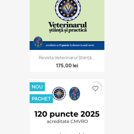
Revista Veterinarul Știință...
175,00 lei
NOU
favorite_border
PACHET