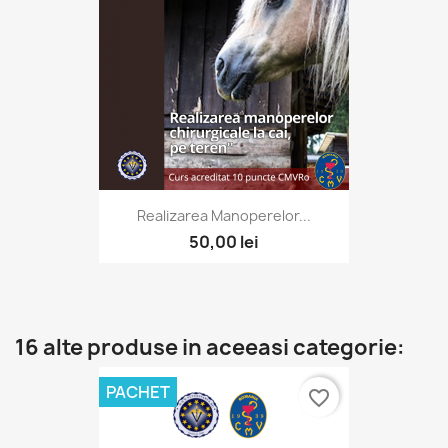
Realizarea Manoperelor...
50,00 lei
16 alte produse in aceeasi categorie:
PACHET
favorite_border