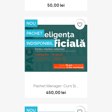
50,00 lei
NOU
favorite_border
PACHET
INDISPONIBIL
Pachet Manager: Curs Și...
450,00 lei
NOU
favorite_border