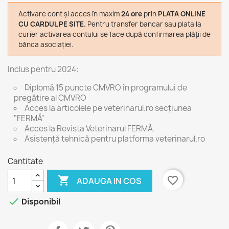
Activare cont și acces în maxim
24 ore
prin
PLATA ONLINE
CU CARDUL PE SITE.
Pentru transfer bancar sau plata la
curier activarea contului se face după confirmarea plății de
bănca asociației.
Inclus pentru 2024:
Diplomă 15 puncte CMVRO în programului de
pregătire al CMVRO
Acces la articolele pe veterinarul.ro secțiunea
"FERMĂ"
Acces la Revista Veterinarul FERMĂ.
Asistență tehnică pentru platforma veterinarul.ro
Cantitate

favorite_border
ADAUGA IN COS

Disponibil