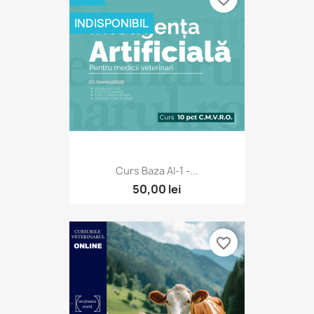
INDISPONIBIL
Curs Baza AI-1 -...
50,00 lei
favorite_border