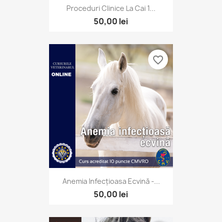
Proceduri Clinice La Cai 1...
50,00 lei
favorite_border
Anemia Infecțioasa Ecvină -...
50,00 lei