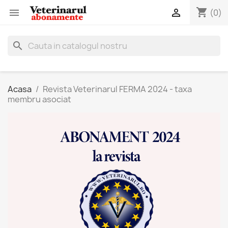
shopping_cart


(0)
search
Acasa
Revista Veterinarul FERMA 2024 - taxa
membru asociat