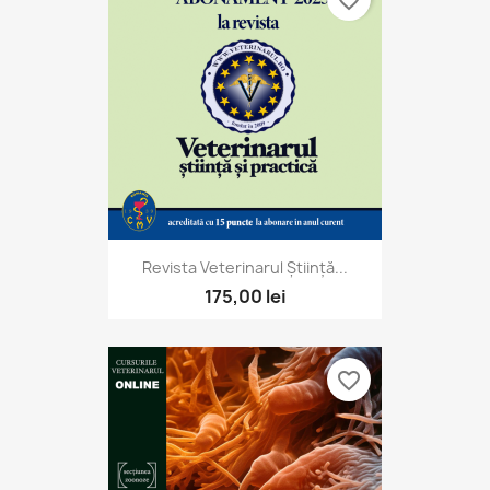
Revista Veterinarul Știință...
175,00 lei
favorite_border