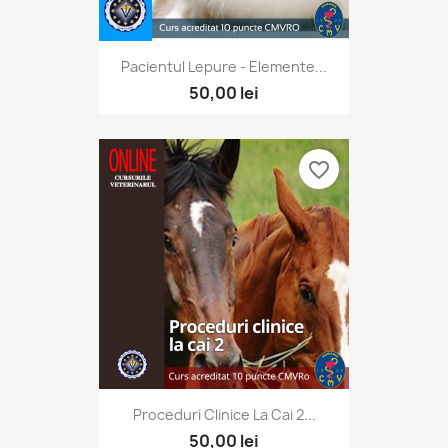
Pacientul Lepure - Elemente...
50,00 lei
favorite_border
Proceduri Clinice La Cai 2...
50,00 lei