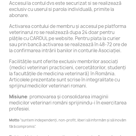
Accesul la contul dvs este securizat si se realizează
exclusiv cu userul si parola individuală, primite la
abonare.
Activarea contului de membru și accesul pe platforma
veterinarul.ro se realizează dupa 24 doar pentru
plățile cu CARDUL pe website. Pentru plata la curier
sau prin bancă activarea se realizează în 48-72 ore de
la confirmarea intrării banilor in conturile Asociației.
Facilitățile sunt oferite exclusiv membrilor asociați
(medici veterinari practicieni, cercetătorilor, studenți
la facultățile de medicina veterinară) în România.
Articolele prezentate sunt scrise în integralitate cu
sprijinul medicilor veterinari romani.
Misiune
: promovarea și consolidarea imaginii
medicilor veterinari români sprijinindu-i în exercitarea
profesiei.
Motto
:"suntem independenți, non-profit, liberi să informăm și să inovăm
fără compromis".