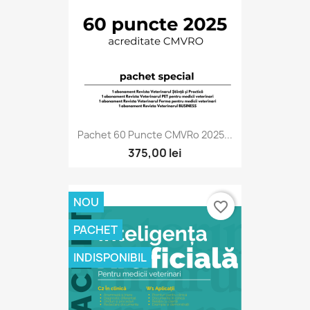
Pachet 60 Puncte CMVRo 2025...
375,00 lei
NOU
favorite_border
PACHET
INDISPONIBIL