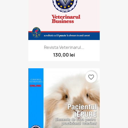
Revista Veterinarul...
130,00 lei
favorite_border