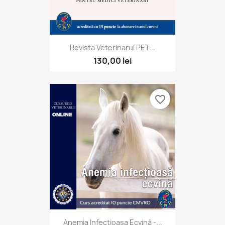
Revista Veterinarul PET...
130,00 lei
favorite_border
Anemia Infecțioasa Ecvină -...