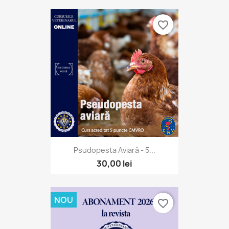
favorite_border
Psudopesta Aviară - 5...
30,00 lei
NOU
favorite_border