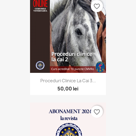
favorite_border
Proceduri Clinice La Cai 3...
50,00 lei
favorite_border