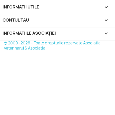
INFORMAȚII UTILE

CONTUL TAU

INFORMATIILE ASOCIAȚIEI
keyboard_arrow_down
© 2009 -2026 - Toate drepturile rezervate Asociatia
Veterinarul & Asociatia