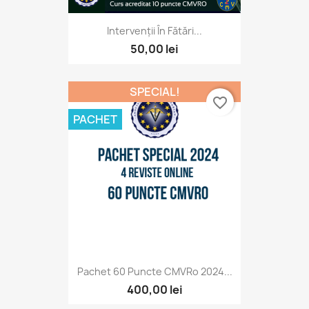
Intervenții În Fătări...
50,00 lei
SPECIAL!
favorite_border
PACHET
Pachet 60 Puncte CMVRo 2024...
400,00 lei