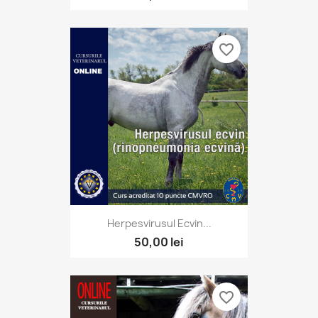
favorite_border
Herpesvirusul Ecvin...
50,00 lei
favorite_border