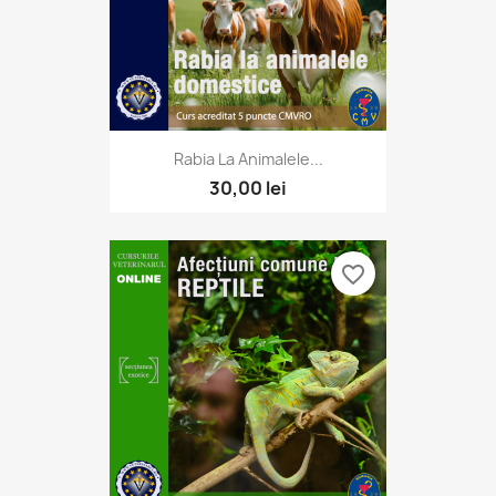
Rabia La Animalele...
30,00 lei
favorite_border