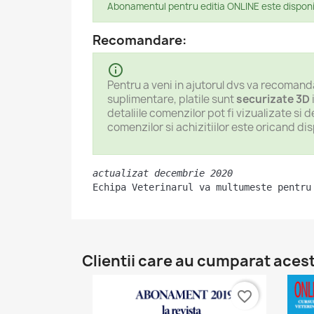
Abonamentul pentru editia ONLINE este disponibi
Recomandare:
info_outline
Pentru a veni in ajutorul dvs va recoma
suplimentare, platile sunt
securizate 3D
detaliile comenzilor pot fi vizualizate si
comenzilor si achizitiilor este oricand dis
actualizat decembrie 2020
Echipa Veterinarul va multumeste pentru
Clientii care au cumparat aces
favorite_border