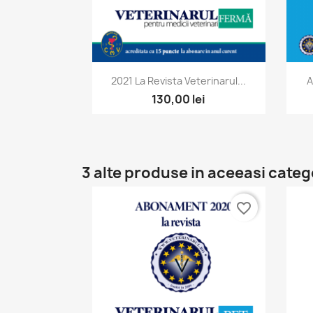
Vizualizare rapida

2021 La Revista Veterinarul...
A
130,00 lei
3 alte produse in aceeasi categ
favorite_border