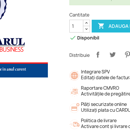
Cantitate

ADAUGA 

Disponibil
Distribuie
Integrare SPV
Editați datele de factu
Raportare CMVRO
Activitățile de pregăt
Plăți securizate online
Utilizați plata cu CARD
Politica de livrare
Activare cont și livrare