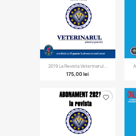
Vizualizare rapida

2019 La Revista Veterinarul...
A
175,00 lei
favorite_border