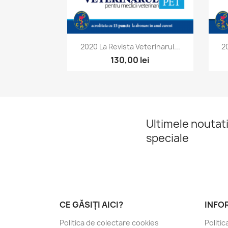
Vizualizare rapida

2020 La Revista Veterinarul...
2
130,00 lei
Ultimele noutati
speciale
CE GĂSIȚI AICI?
INFOR
Politica de colectare cookies
Politic