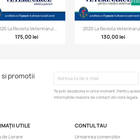
Vizualizare rapida
Vizualizare rapida


020 La Revista Veterinarul...
2020 La Revista Veterinarul.
175,00 lei
130,00 lei
 si promotii
Te poti dezabona in orice moment. Pentru aceas
informatiile noastre de contact din nota legala.
MAȚII UTILE
CONTUL TAU
a de Livrare
Urmarirea comenzilor