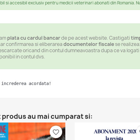
l si accesibil exclusiv pentru medicii veterinari abonati din Romania. N
ndam
plata cu cardul bancar
de pe acest website. Castigati
tim
iar confirmarea si eliberarea
documentelor fiscale
se realizea
 descarcate oricand din contul dumneavoastra dupa ce va logati cu
ponibil in contul dvs.
 increderea acordata!
t produs au mai cumparat si:
favorite_border
fa