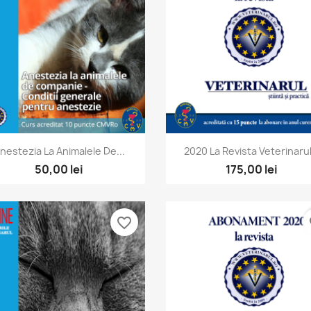
Vizualizare rapida
Vizualizare rapida


nestezia La Animalele De...
2020 La Revista Veterinarul.
50,00 lei
175,00 lei
favorite_border
fa