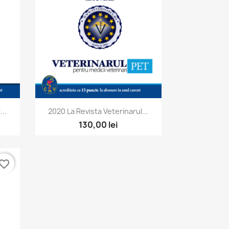
Vizualizare rapida

..
2020 La Revista Veterinarul...
130,00 lei
vorite_border