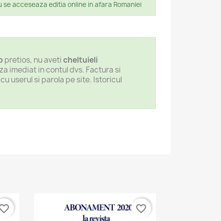
u se acceseaza editia online in afara Romaniei
p
pretios, nu aveti
cheltuieli
za imediat in contul dvs. Factura si
 userul si parola pe site. Istoricul
vorite_border
favorite_border