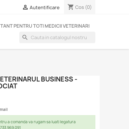
shopping_cart

Cos
(0)
Autentificare
TANT PENTRU TOTI MEDICII VETERINARI
search
VETERINARUL BUSINESS -
OCIAT
email
tru a comanda va rugam sa luati legatura
 0733.969.091