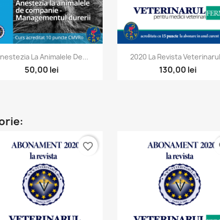
Vizualizare rapida
Vizualizare rapida


nestezia La Animalele De...
2020 La Revista Veterinarul.
50,00 lei
130,00 lei
orie:
favorite_border
fa