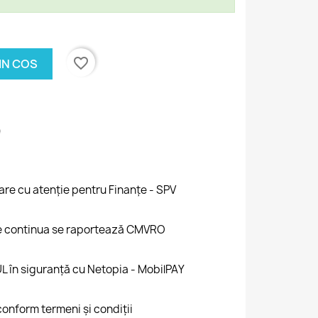
favorite_border
IN COS
rare cu atenție pentru Finanțe - SPV
ire continua se raportează CMVRO
UL în siguranță cu Netopia - MobilPAY
 conform termeni și condiții